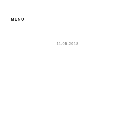
wedding
MENU
How I work with Mary & Richard
11.05.2018